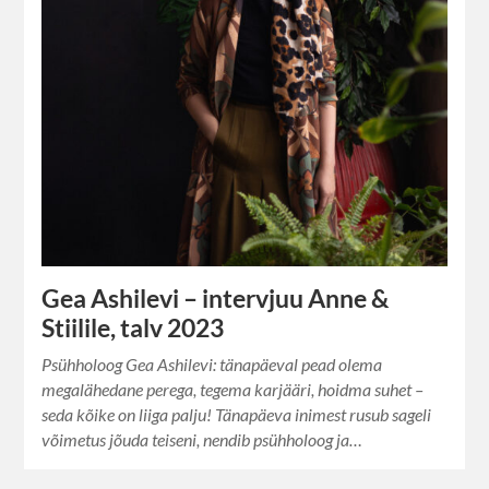
Gea Ashilevi – intervjuu Anne &
Stiilile, talv 2023
Psühholoog Gea Ashilevi: tänapäeval pead olema
megalähedane perega, tegema karjääri, hoidma suhet –
seda kõike on liiga palju! Tänapäeva inimest rusub sageli
võimetus jõuda teiseni, nendib psühholoog ja…