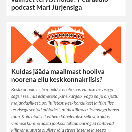
podcast Mari Jürjensiga
Kuidas jääda maailmast hooliva
noorena ellu keskkonnakriisis?
Keskkonnakriisile mõeldes ei ole seos vaimse tervisega
sageli see, mis esimesena pähe kargab. Väga palju on juttu
majanduslikest, poliitilistest, keskkondlikest ja füüsilise
tervisega seotud mõjudest, mida kliimakriis endaga kaasa
toob. Kuid oluliselt vähem kõneletakse sellest, kuidas
viimase kümne aasta jooksul tehtud uuringud näitavad
kliimamuutuste olulist mõju stressitaseme ja seega