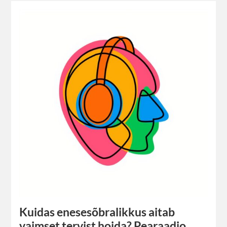
Kuidas enesesõbralikkus aitab
vaimset tervist hoida? Pearaadio