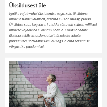
Üksildusest üle
Igaüks vajab vahel üksiolemise aega, kuid üksildane
inimene tunneb alaliselt, et tema elus on midagi puudu.
Üksildust saab kogeda eri viisidel sõltuvalt sellest, millised
inimese vajadused ei ole rahuldatud. Emotsionaalne
üksildus tekib emotsionaalselt lähedaste suhete
puudumisel, sotsiaalne üksildus aga laiema sotsiaalse
võrgustiku puudumisel.