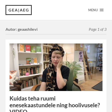
GEA|AEG
MENU
Autor:
geaashilevi
Page 1 of 3
Kuidas teha ruumi
enesekaastundele ning hoolivusele?
VIDEO